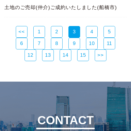
土地のご売却(仲介)ご成約いたしました(船橋市)
<<
1
2
3
4
5
6
7
8
9
10
11
12
13
14
15
>>
CONTACT